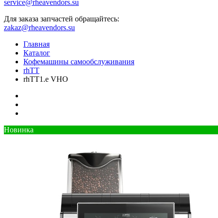
service@rheavendors.su
Для заказа запчастей обращайтесь:
zakaz@rheavendors.su
Главная
Каталог
Кофемашины самообслуживания
rhTT
rhTT1.e VHO
Новинка