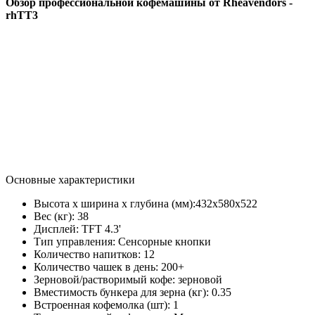
Обзор профессиональной кофемашины от Rheavendors -
rhTT3
Основные характеристики
Высота х ширина х глубина (мм):
432х580х522
Вес (кг):
38
Дисплей:
TFT 4.3'
Тип управления:
Сенсорные кнопки
Количество напитков:
12
Количество чашек в день:
200+
Зерновой/растворимый кофе:
зерновой
Вместимость бункера для зерна (кг):
0.35
Встроенная кофемолка (шт):
1