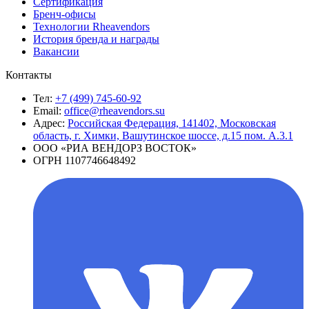
Сертификация
Бренч-офисы
Технологии Rheavendors
История бренда и награды
Вакансии
Контакты
Тел:
+7 (499) 745-60-92
Email:
office@rheavendors.su
Адрес:
Российская Федерация, 141402, Московская
область, г. Химки, Вашутинское шоссе, д.15 пом. А.3.1
ООО «РИА ВЕНДОРЗ ВОСТОК»
ОГРН 1107746648492