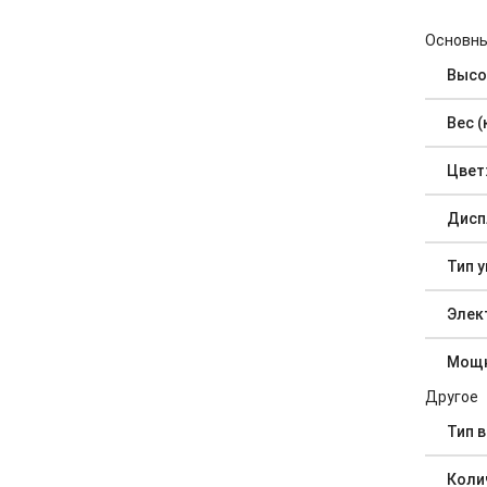
Основны
Высот
Вес (
Цвет
Дисп
Тип 
Элек
Мощн
Другое
Тип 
Коли