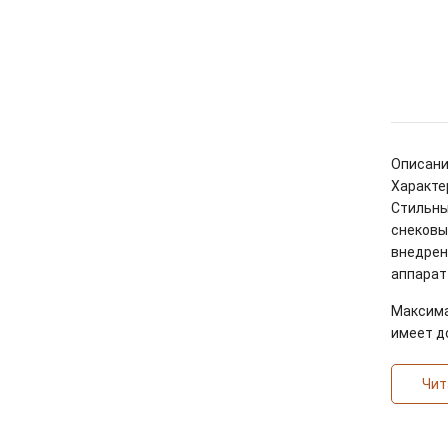
Описан
Характе
Стиль
снеков
внедр
аппара
Максим
имеет д
Чит