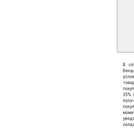
В сл
Венд
усло
това
поку
25% 
полу
поку
мом
увед
склад