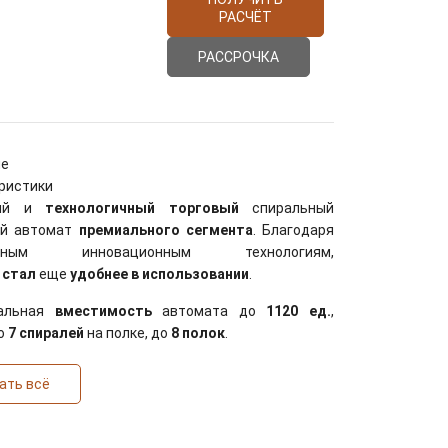
РАСЧЁТ
РАССРОЧКА
ие
ристики
ный и
технологичный
торговый
спиральный
ый автомат
премиального сегмента
. Благодаря
енным инновационным технологиям,
т
стал
еще
удобнее в использовании
.
альная
вместимость
автомата до
1120 ед.
,
о
7 спиралей
на полке, до
8 полок
.
ать всё