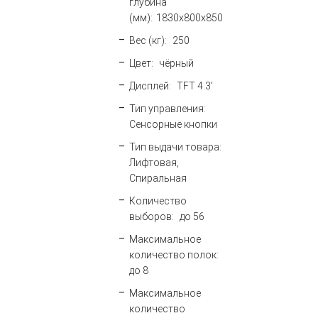
глубина
(мм):
1830х800х850
Вес (кг):
250
Цвет:
чёрный
Дисплей:
TFT 4.3'
Тип управления:
Сенсорные кнопки
Тип выдачи товара:
Лифтовая,
Спиральная
Количество
выборов:
до 56
Максимальное
количество полок:
до 8
Максимальное
количество