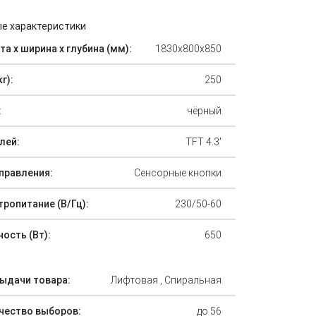
е характеристики
а х ширина х глубина (мм):
1830х800х850
кг):
250
:
чёрный
лей:
TFT 4.3'
управления:
Сенсорные кнопки
тропитание (В/Гц):
230/50-60
ость (Вт):
650
выдачи товара:
Лифтовая , Спиральная
чество выборов:
до 56