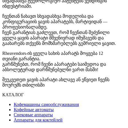
სხვადასხვა ტექნოლოგიურ პატენტებს ვენდინგის
ინდუსტრიაში.
ჩვენთან ნახავთ სხვადასხვა მოდელისა და
კონფიგურაციის ყავის აპარატებს, მარტივიდან —
პროფესიონალამდე.
ჩვენ გარანტიას გაძლევთ, რომ ჩვენთან შეძენილი
ყველა ყავის აპარატი მშვენივრად იმუშავებს და
გაახარებს თქვენს მომხმარებლებს გემრიელი ყავით.
Rheavendors-ის ყველა სახის აპარატს მოყვება 12
თვიანი გარანტია.
გარწმუნებთ, რომ ჩვენი აპარატები საიმედოა და
აბსოლუტურად დარწმუნებულნი ვართ მასში!
შეუკვეთეთ ყავის აპარატი ახლავე ან ეწვიეთ ჩვენს
შოურუმს თბილისში
КАТАЛОГ
Кофемашины самообслуживания
Кофейные автоматы
Снековые аппараты
Аппараты для коктейлей