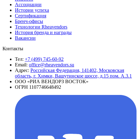
Ассоциации
Истории успеха
Сертификация
Бренч-офисы
Технологии Rheavendors
История бренда и награды
Вакансии
Контакты
Тел:
+7 (499) 745-60-92
Email:
office@rheavendors.su
Адрес:
Российская Федерация, 141402, Московская
область, г. Химки, Вашутинское шоссе, д.15 пом. А.3.1
ООО «РИА ВЕНДОРЗ ВОСТОК»
ОГРН 1107746648492