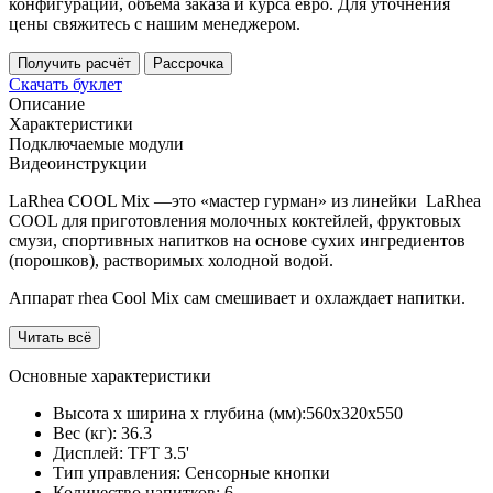
конфигурации, объема заказа и курса евро. Для уточнения
цены свяжитесь с нашим менеджером.
Получить расчёт
Рассрочка
Скачать буклет
Описание
Характеристики
Подключаемые модули
Видеоинструкции
LaRhea COOL Mix —это «мастер гурман» из линейки LaRhea
COOL для приготовления молочных коктейлей, фруктовых
смузи, спортивных напитков на основе сухих ингредиентов
(порошков), растворимых холодной водой.
Аппарат rhea Cool Mix сам смешивает и охлаждает напитки.
Читать всё
Основные характеристики
Высота х ширина х глубина (мм):
560х320х550
Вес (кг):
36.3
Дисплей:
TFT 3.5'
Тип управления:
Сенсорные кнопки
Количество напитков:
6