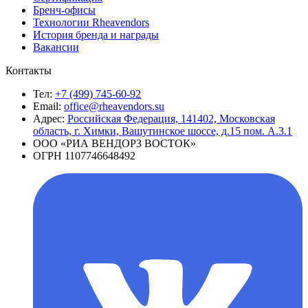
Бренч-офисы
Технологии Rheavendors
История бренда и награды
Вакансии
Контакты
Тел:
+7 (499) 745-60-92
Email:
office@rheavendors.su
Адрес:
Российская Федерация, 141402, Московская
область, г. Химки, Вашутинское шоссе, д.15 пом. А.3.1
ООО «РИА ВЕНДОРЗ ВОСТОК»
ОГРН 1107746648492