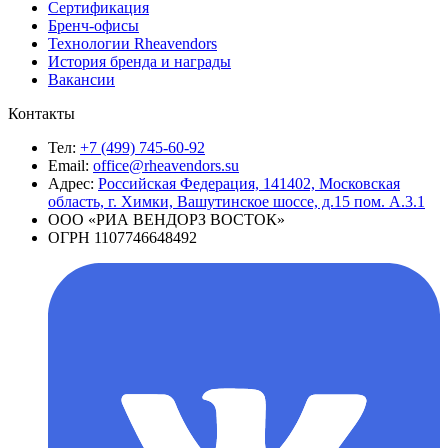
Сертификация
Бренч-офисы
Технологии Rheavendors
История бренда и награды
Вакансии
Контакты
Тел:
+7 (499) 745-60-92
Email:
office@rheavendors.su
Адрес:
Российская Федерация, 141402, Московская
область, г. Химки, Вашутинское шоссе, д.15 пом. А.3.1
ООО «РИА ВЕНДОРЗ ВОСТОК»
ОГРН 1107746648492